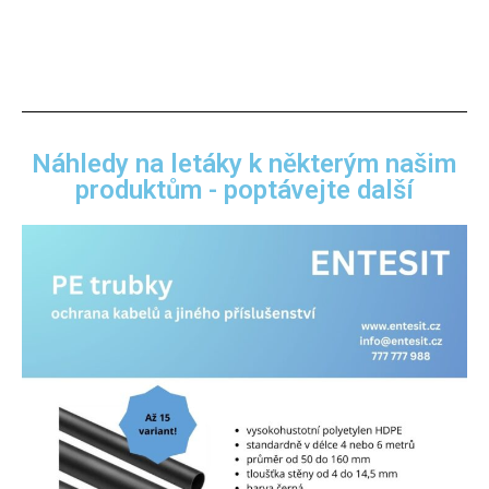
Náhledy na letáky k některým našim
produktům - poptávejte další